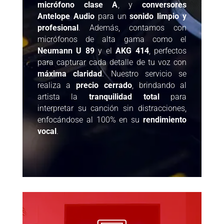
micrófono clase A
, y
conversores
Antelope Audio
para un
sonido limpio y
profesional
. Además, contamos con
micrófonos de alta gama como el
Neumann U 89
y el
AKG 414
, perfectos
para capturar cada detalle de tu voz con
máxima claridad
. Nuestro servicio se
realiza a
precio cerrado
, brindando al
artista la
tranquilidad total
para
interpretar su canción sin distracciones,
enfocándose al 100% en su
rendimiento
vocal
.