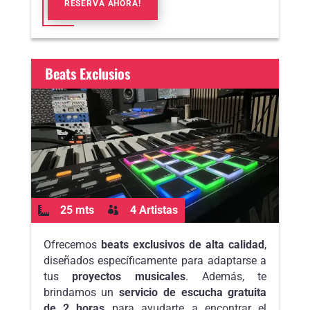
RESERVA AHORA!
Beats Exclusios
25 mts
4 Artistas


Ofrecemos
beats exclusivos de alta calidad
,
diseñados específicamente para adaptarse a
tus
proyectos musicales
. Además, te
brindamos un
servicio de escucha gratuita
de 2 horas
para ayudarte a encontrar el