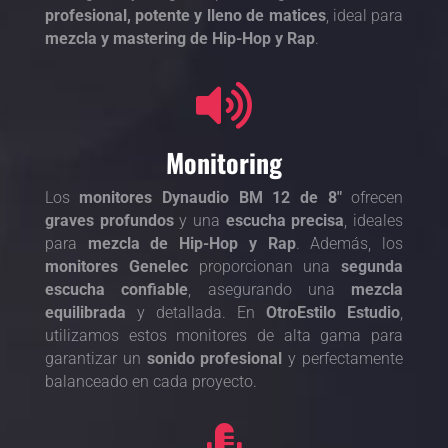
profesional, potente y lleno de matices
, ideal para
mezcla y mastering de Hip-Hop y Rap
.

Monitoring
Los
monitores Dynaudio BM 12 de 8″
ofrecen
graves profundos
y una
escucha precisa
, ideales
para
mezcla de Hip-Hop y Rap
. Además, los
monitores Genelec
proporcionan una
segunda
escucha confiable
, asegurando una
mezcla
equilibrada
y detallada. En
OtroEstilo Estudio
,
utilizamos estos monitores de alta gama para
garantizar un
sonido profesional
y perfectamente
balanceado en cada proyecto.