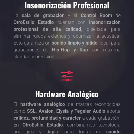
Insonorización Profesional
La
sala de grabación
y el
Control Room
de
OtroEstilo Estudio
cuentan con
insonorización
profesional de alta calidad
, diseñada para
eliminar ruidos externos y optimizar la acústica.
Esto garantiza un
sonido limpio y nítido
, ideal para
grabaciones de
Hip-Hop y Rap
con máxima
claridad y precisión.
f
Hardware Analógico
El
hardware analógico
de marcas reconocidas
como
SSL, Avalon, Elysia y Tegeler Audio
aporta
calidez, profundidad y carácter
a cada grabación.
En
OtroEstilo Estudio
, combinamos tecnología
analógica y digital para lograr un
sonido