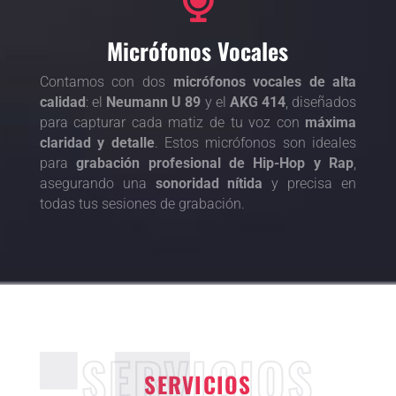

Micrófonos Vocales
Contamos con dos
micrófonos vocales de alta
calidad
: el
Neumann U 89
y el
AKG 414
, diseñados
para capturar cada matiz de tu voz con
máxima
claridad y detalle
. Estos micrófonos son ideales
para
grabación profesional de Hip-Hop y Rap
,
asegurando una
sonoridad nítida
y precisa en
todas tus sesiones de grabación.
SERVICIOS
SERVICIOS