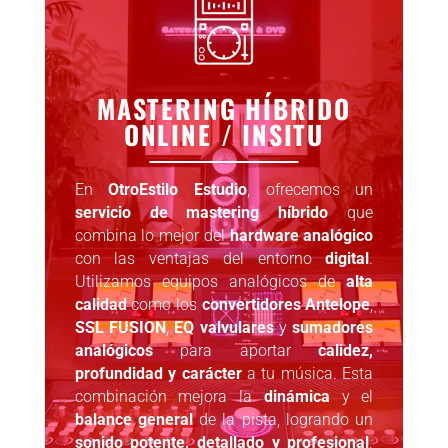
MASTERING HÍBRIDO
ONLINE / INSITU
En
OtroEstilo Estudio
, ofrecemos un
servicio de mastering híbrido
que
combina lo mejor del
hardware analógico
con las ventajas del entorno
digital
.
Utilizamos equipos analógicos de
alta
calidad
como los
convertidores Antelope
,
SSL FUSION
,
EQ valvulares
y
sumadores
analógicos
para aportar
calidez,
profundidad y carácter
a tu música. Esta
combinación mejora la
dinámica
y el
balance general
de la pista, logrando un
sonido potente, detallado y profesional
.